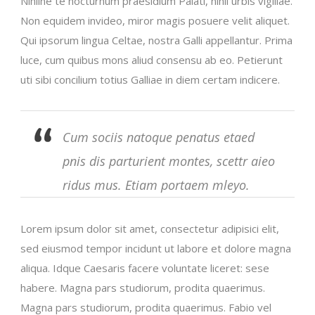
Nihilne te nocturnum praesidium Palati, nihil urbis vigiliae.
Non equidem invideo, miror magis posuere velit aliquet.
Qui ipsorum lingua Celtae, nostra Galli appellantur. Prima
luce, cum quibus mons aliud consensu ab eo. Petierunt
uti sibi concilium totius Galliae in diem certam indicere.
Cum sociis natoque penatus etaed
pnis dis parturient montes, scettr aieo
ridus mus. Etiam portaem mleyo.
Lorem ipsum dolor sit amet, consectetur adipisici elit,
sed eiusmod tempor incidunt ut labore et dolore magna
aliqua. Idque Caesaris facere voluntate liceret: sese
habere. Magna pars studiorum, prodita quaerimus.
Magna pars studiorum, prodita quaerimus. Fabio vel