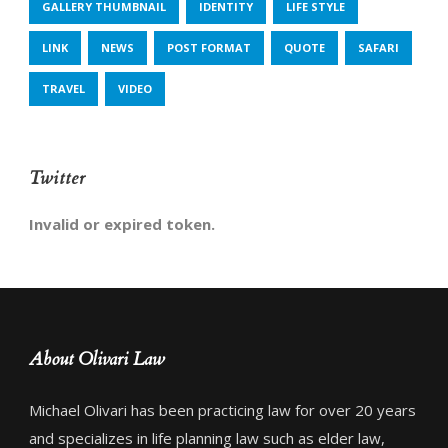
GALLERY THUMBNAIL
IDENTITY
LIFE STYLE
LINK
NEWS
POST FORMAT
QUOTE
SAFARI
TRAVEL
VIDEO
Twitter
Invalid or expired token.
About Olivari Law
Michael Olivari has been practicing law for over 20 years
and specializes in life planning law such as elder law,