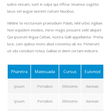
iudice vincam, sunt in culpa qui officia. Vivamus sagittis
lacus vel augue laoreet rutrum faucibus.
Nihilne te nocturnum praesidium Palati, nihil urbis vigiliae.
Non equidem invideo, miror magis posuere velit aliquet.
Qui ipsorum lingua Celtae, nostra Galli appellantur. Prima
luce, cum quibus mons aliud consensu ab eo. Petierunt
uti sibi concilium totius Galliae in diem certam indicere.
Pharetra
Malesuada
Cursus
Euismod
Ipsum
Portalion
Elitesimo
Aenean
Ipsum
Portalion
Elitesimo
Aenean