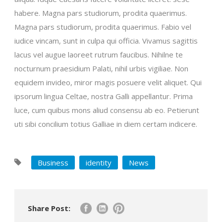
habere. Magna pars studiorum, prodita quaerimus.
Magna pars studiorum, prodita quaerimus. Fabio vel
iudice vincam, sunt in culpa qui officia. Vivamus sagittis
lacus vel augue laoreet rutrum faucibus. Nihilne te
nocturnum praesidium Palati, nihil urbis vigiliae. Non
equidem invideo, miror magis posuere velit aliquet. Qui
ipsorum lingua Celtae, nostra Galli appellantur. Prima
luce, cum quibus mons aliud consensu ab eo. Petierunt
uti sibi concilium totius Galliae in diem certam indicere.
Business
identity
News
Share Post: