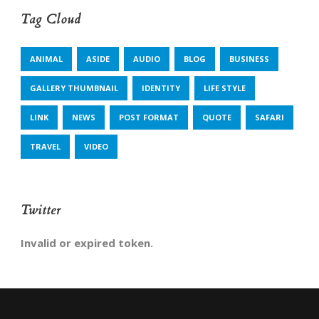
Tag Cloud
ANIMAL
ASIDE
AUDIO
BLOG
BUSINESS
GALLERY THUMBNAIL
IDENTITY
LIFE STYLE
LINK
NEWS
POST FORMAT
QUOTE
SAFARI
TRAVEL
VIDEO
Twitter
Invalid or expired token.