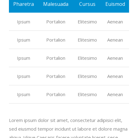
Pharetra
Malesuada
Cursus
Euismod
Ipsum
Portalion
Elitesimo
Aenean
Ipsum
Portalion
Elitesimo
Aenean
Ipsum
Portalion
Elitesimo
Aenean
Ipsum
Portalion
Elitesimo
Aenean
Ipsum
Portalion
Elitesimo
Aenean
Lorem ipsum dolor sit amet, consectetur adipisici elit,
sed eiusmod tempor incidunt ut labore et dolore magna
aliqua. Idque Caesaris facere voluntate liceret: sese