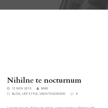
Nihilne te nocturnum
12 NOV 2013
MIKE
BLOG
,
LIFE STYLE
,
UNCATEGORIZED
0
Lorem ipsum dolor sit amet, consectetur adipisici elit,